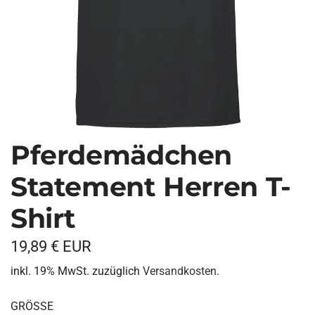
Pferdemädchen
Statement Herren T-
Shirt
R
19,89 € EUR
e
inkl. 19% MwSt. zuzüglich
Versandkosten
.
g
GRÖSSE