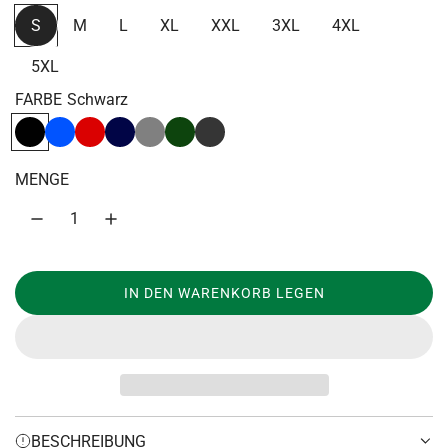
u
S
M
L
XL
XXL
3XL
4XL
l
5XL
ä
FARBE
Schwarz
r
Schwarz
Royal
Rot
Navy
Grau
Dunkelgrün
Dunkelgrau
e
r
MENGE
P
r
e
IN DEN WARENKORB LEGEN
LADEN...
i
s
BESCHREIBUNG