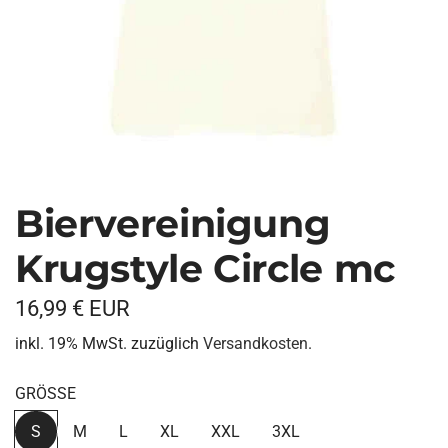
Biervereinigung
Krugstyle Circle mc
R
16,99 € EUR
e
inkl. 19% MwSt. zuzüglich
Versandkosten
.
g
GRÖSSE
u
S
M
L
XL
XXL
3XL
l