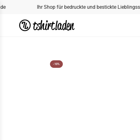
ZUM INHALT SPRINGEN
Ihr Shop für bedruckte und bestickte Lieblingsstüc
-10%