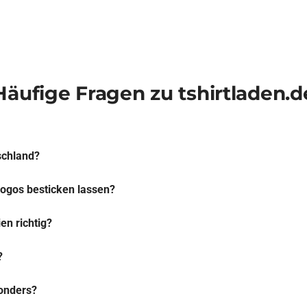
Häufige Fragen zu tshirtladen.d
tschland?
Logos besticken lassen?
ien richtig?
?
sonders?