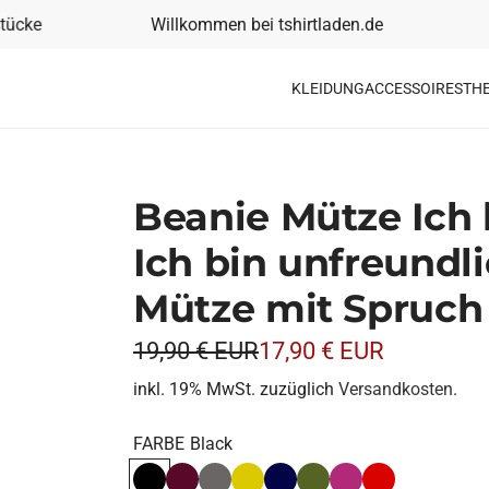
ke
Willkommen bei tshirtladen.de
Ihr
KLEIDUNG
ACCESSOIRES
TH
Beanie Mütze Ich 
Ich bin unfreundl
Mütze mit Spruch
S
R
19,90 € EUR
17,90 € EUR
o
e
inkl. 19% MwSt. zuzüglich
Versandkosten
.
n
g
FARBE
Black
d
u
Black
Bordeaux
Grey
Mustard
Navy
Olive
Pink
Rot