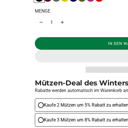
e
l
MENGE
r
ä
p
r
r
e
e
r
IN DEN 
i
P
s
r
e
Mützen-Deal des Winters
i
Rabatte werden automatisch im Warenkorb a
s
Kaufe 2 Mützen um 5% Rabatt zu erhalte
Kaufe 3 Mützen um 8% Rabatt zu erhalte