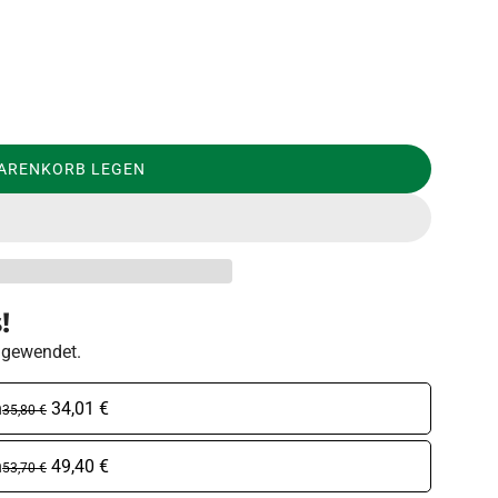
WARENKORB LEGEN
LADEN...
!
ngewendet.
n
34,01 €
35,80 €
n
49,40 €
53,70 €