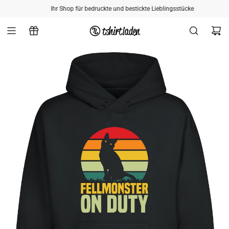
ZUM INHALT SPRINGEN
Ihr Shop für bedruckte und bestickte Lieblingsstücke