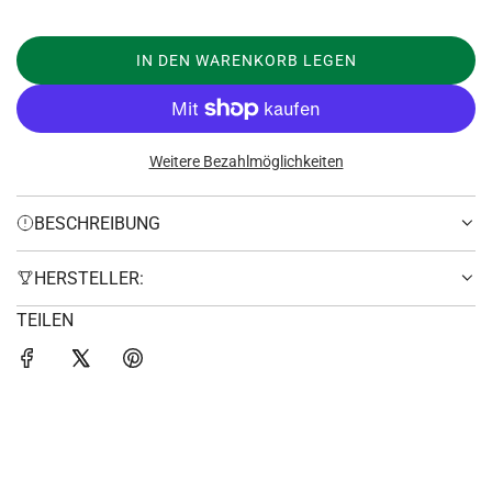
r
e
IN DEN WARENKORB LEGEN
LADEN...
i
s
Weitere Bezahlmöglichkeiten
BESCHREIBUNG
HERSTELLER:
TEILEN