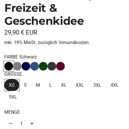
Freizeit &
Geschenkidee
R
29,90 € EUR
e
inkl. 19% MwSt. zuzüglich
Versandkosten
.
g
FARBE
Schwarz
u
Schwarz
Sports Grey
Navy
Ink
Dunkelgrün
Charcoal Heather
Burgundy
l
GRÖSSE
ä
XS
S
M
L
XL
XXL
3XL
4XL
r
5XL
e
r
MENGE
P